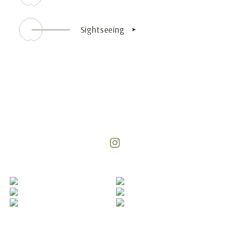
Stay
Sightseeing
坐山-みなかみ-の過ごし方
View More