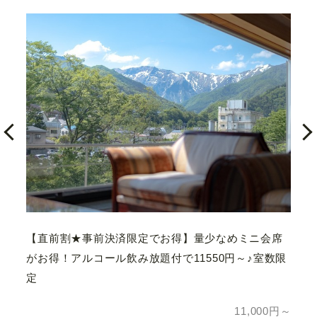
間続
【オ
飲み放
ーア
【直前割★事前決済限定でお得】量少なめミニ会席
がお得！アルコール飲み放題付で11550円～♪室数限
定
50円～
Vie
11,000円～