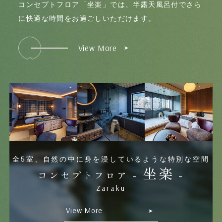
コンセプトフロア「坐楽」では、半露天風呂付でさら
に快適な時間をお過ごしいただけます。
View More
Best Rate
-
/ 最安値保証 -
Book Now
ご宿泊予約
全5室、自然の中に身を浸しているような特別な空間
チェックイン日
坐楽
日付未定
コンセプトフロア -
-
2026/08/09
Zaraku
宿泊数
人数/1室
部屋数
View More
1
2
1