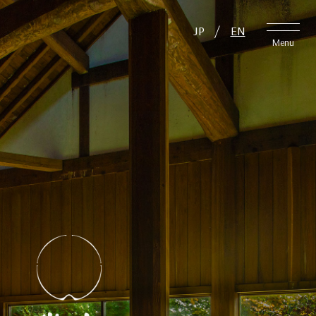
JP
/
EN
JP
/
EN
Close
Menu
TOP
アクセス
温泉
周辺観光
アクティビティ・
客室
イベント
料理
日帰り
施設案内
愛犬と泊まれる宿