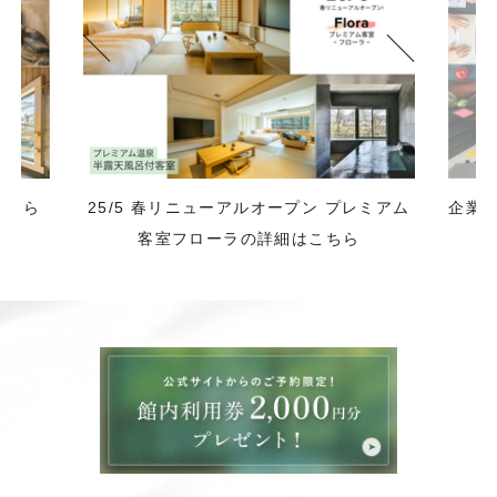
レミアム
企業様、団体様向け ご予約検討の方はこち
コ
ら