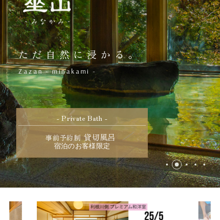
宴会・団体
過ごし方
ただ自然に浸かる。
企業様向けプラン
Zazan - minakami -
新着情報
よくあるご質問
- Private Bath -
お問い合わせ
貸切風呂
事前予約制
宿泊のお客様限定
宿泊予約プラン一覧
Tel.
0278-72-3221