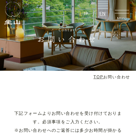
JP
/
EN
JP
/
EN
Close
Menu
Contact
お問い合わせ
TOP
アクセス
温泉
周辺観光
TOP
お問い合わせ
アクティビティ・
客室
イベント
料理
日帰り
下記フォームよりお問い合わせを受け付けておりま
す。必須事項をご入力ください。
※お問い合わせへのご返答には多少お時間が掛かる
施設案内
愛犬と泊まれる宿