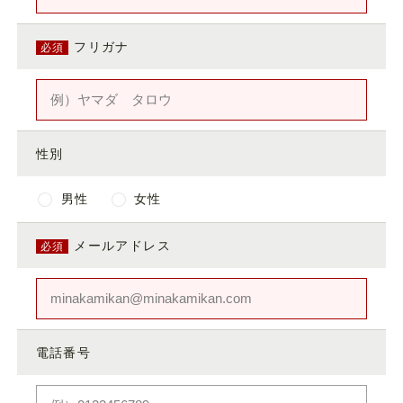
フリガナ
必須
性別
男性
女性
Best Rate
-
/ 最安値保証 -
Book Now
メールアドレス
必須
ご宿泊予約
電話番号
チェックイン日
日付未定
2026/08/08