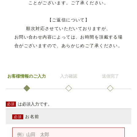
ことがございます。ご了承ください。
宴会・団体
過ごし方
【ご返信について】
順次対応させていただいておりますが、
お問い合わせ内容によっては、お時間を頂戴する場
企業様向けプラン
合がございますので、あらかじめご了承ください。
新着情報
よくあるご質問
お客様情報のご入力
入力確認
送信完了
お問い合わせ
宿泊予約プラン一覧
は必須入力です。
必須
お名前
必須
Tel.
0278-72-3221