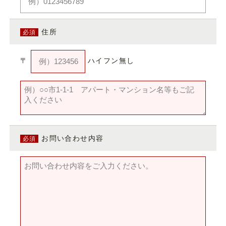
宿泊数
人数/1室
部屋数
1
2
1
住所
必須
〒
ハイフン無し
空室検索
お電話でのご予約
Tel.
0278-72-3221
お問い合わせ内容
必須
宿泊予約プラン一覧
予約確認
予約変更