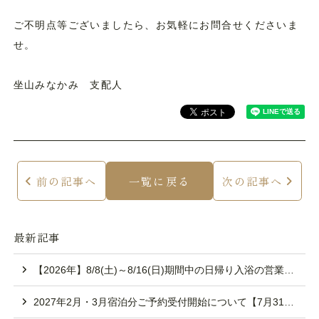
ご不明点等ございましたら、お気軽にお問合せくださいま
Best Rate
-
/ 最安値保証 -
せ。
Book Now
坐山みなかみ 支配人
ご宿泊予約
チェックイン日
日付未定
2026/08/07
前の記事へ
一覧に戻る
次の記事へ
宿泊数
人数/1室
部屋数
1
2
1
最新記事
【2026年】8/8(土)～8/16(日)期間中の日帰り入浴の営業について
空室検索
2027年2月・3月宿泊分ご予約受付開始について【7月31日10時～】