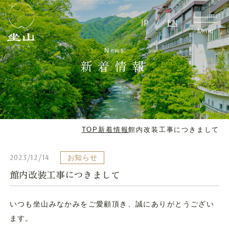
JP
/
EN
JP
/
EN
Close
Menu
News
新着情報
TOP
アクセス
温泉
周辺観光
TOP
新着情報
館内改装工事につきまして
アクティビティ・
客室
イベント
2023/12/14
お知らせ
館内改装工事につきまして
料理
日帰り
いつも坐山みなかみをご愛顧頂き、誠にありがとうござい
ます。
施設案内
愛犬と泊まれる宿