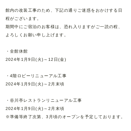
館内の改装工事のため、下記の通りご迷惑をおかけする日
宴会・団体
過ごし方
程がございます。
期間中にご宿泊のお客様は、恐れ入りますがご一読の程、
よろしくお願い申し上げます。
企業様向けプラン
・全館休館
2024年1月9日(火)～12日(金)
新着情報
よくあるご質問
お問い合わせ
・4階ロビーリニューアル工事
2024年1月9日(火)～2月末頃
宿泊予約プラン一覧
・谷川亭レストランリニューアル工事
2024年1月9日(火)～2月末頃
※準備等終了次第、3月頃のオープンを予定しております。
Tel.
0278-72-3221